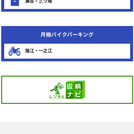
瀬谷・三ツ境
月極バイクパーキング
瑞江・一之江