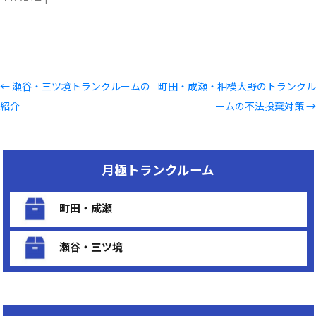
投
←
瀬谷・三ツ境トランクルームの
町田・成瀬・相模大野のトランクル
稿
紹介
ームの不法投棄対策
→
ナ
ビ
ゲ
月極トランクルーム
ー
シ
町田・成瀬
ョ
ン
瀬谷・三ツ境